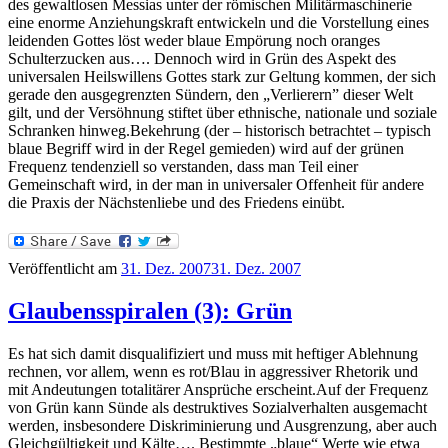
des gewaltlosen Messias unter der römischen Militärmaschinerie
eine enorme Anziehungskraft entwickeln und die Vorstellung eines
leidenden Gottes löst weder blaue Empörung noch oranges
Schulterzucken aus…. Dennoch wird in Grün des Aspekt des
universalen Heilswillens Gottes stark zur Geltung kommen, der sich
gerade den ausgegrenzten Sündern, den „Verlierern” dieser Welt
gilt, und der Versöhnung stiftet über ethnische, nationale und soziale
Schranken hinweg.Bekehrung (der – historisch betrachtet – typisch
blaue Begriff wird in der Regel gemieden) wird auf der grünen
Frequenz tendenziell so verstanden, dass man Teil einer
Gemeinschaft wird, in der man in universaler Offenheit für andere
die Praxis der Nächstenliebe und des Friedens einübt.
Veröffentlicht am
31. Dez. 2007
31. Dez. 2007
Glaubensspiralen (3): Grün
Es hat sich damit disqualifiziert und muss mit heftiger Ablehnung
rechnen, vor allem, wenn es rot/Blau in aggressiver Rhetorik und
mit Andeutungen totalitärer Ansprüche erscheint.Auf der Frequenz
von Grün kann Sünde als destruktives Sozialverhalten ausgemacht
werden, insbesondere Diskriminierung und Ausgrenzung, aber auch
Gleichgültigkeit und Kälte…. Bestimmte „blaue“ Werte wie etwa