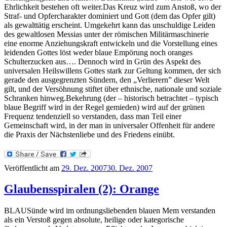
Ehrlichkeit bestehen oft weiter.Das Kreuz wird zum Anstoß, wo der
Straf- und Opfercharakter dominiert und Gott (dem das Opfer gilt)
als gewalttätig erscheint. Umgekehrt kann das unschuldige Leiden
des gewaltlosen Messias unter der römischen Militärmaschinerie
eine enorme Anziehungskraft entwickeln und die Vorstellung eines
leidenden Gottes löst weder blaue Empörung noch oranges
Schulterzucken aus…. Dennoch wird in Grün des Aspekt des
universalen Heilswillens Gottes stark zur Geltung kommen, der sich
gerade den ausgegrenzten Sündern, den „Verlierern” dieser Welt
gilt, und der Versöhnung stiftet über ethnische, nationale und soziale
Schranken hinweg.Bekehrung (der – historisch betrachtet – typisch
blaue Begriff wird in der Regel gemieden) wird auf der grünen
Frequenz tendenziell so verstanden, dass man Teil einer
Gemeinschaft wird, in der man in universaler Offenheit für andere
die Praxis der Nächstenliebe und des Friedens einübt.
Veröffentlicht am
29. Dez. 2007
30. Dez. 2007
Glaubensspiralen (2): Orange
BLAUSünde wird im ordnungsliebenden blauen Mem verstanden
als ein Verstoß gegen absolute, heilige oder kategorische