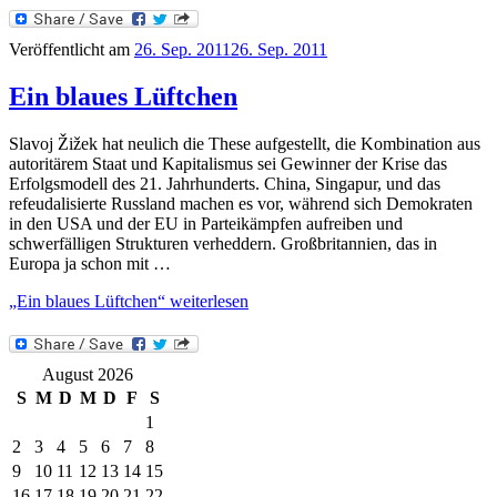
Veröffentlicht am
26. Sep. 2011
26. Sep. 2011
Ein blaues Lüftchen
Slavoj Žižek hat neulich die These aufgestellt, die Kombination aus
autoritärem Staat und Kapitalismus sei Gewinner der Krise das
Erfolgsmodell des 21. Jahrhunderts. China, Singapur, und das
refeudalisierte Russland machen es vor, während sich Demokraten
in den USA und der EU in Parteikämpfen aufreiben und
schwerfälligen Strukturen verheddern. Großbritannien, das in
Europa ja schon mit …
„Ein blaues Lüftchen“
weiterlesen
August 2026
S
M
D
M
D
F
S
1
2
3
4
5
6
7
8
9
10
11
12
13
14
15
16
17
18
19
20
21
22