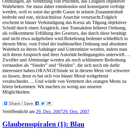
Ordnungen, als Verletzung von Pflichten, das Leugnen objektiver
Wahrheiten. Sie muss daher emotionslos und konsequent verfolgt
werden, weil es sonst das große Ganze in seinem Zusammenhalt
bedroht und rote, rücksichtslose Anarchie verursacht.Folglich
erscheint in blauer Verkündigung das Kreuz als Tilgung objektiver
Schuld durch einen Ausgleich, eine Transaktion höherer Ordnung,
als vollkommene Erfüllung des Gesetzes, das durch diese bestätigt
und nicht etwa aufgehoben wird.Bekehrung bedeutet schließlich in
diesem Mem, vom Feind der traditionellen Ordnung und absoluten
Wahrheit zu ihrem Anhänger und Unterstützer werden, indem man
sich ihrem Anspruch und ihrer Autorität bedingungslos unterwirft….
Zweifler und Abtrünnige werden als noch schlimmere Bedrohung
verstanden als “Sünder” und “Heiden”, die sich noch nie dafür
interessiert haben.ORANGESünde ist in diesem Mem viel schwerer
zu fassen, denn es hat sich von blauer Moral weitgehend
verabschiedet…. Und würde von Vertretern des orangen Mems zu
hören bekommen: Wir machen zu wenig aus unseren
Möglichkeiten.
Veröffentlicht am
29. Dez. 2007
29. Dez. 2007
Glaubensspiralen (1): Blau