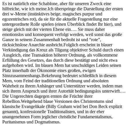
Es ist natürlich eine Schablone, aber für unseren Zweck eine
hilfreiche, wie ich meine.Ich überspringe die Darstellung der ersten
drei w-Meme (instinktives beige, magisches purpur und
egozentrisches rot), da sie für die aktuelle Fragestellung nur eine
untergeordnete Rolle spielen (einen Überblick findet Ihr hier), und
steige gleich mit der vierten Ebene ein…. Sie muss daher
emotionslos und konsequent verfolgt werden, weil sonst das große
Ganze in seinem Zusammenhalt bedroht ist und “rote”,
rücksichtslose Anarchie ausbricht.Folglich erscheint in blauer
Verkündigung das Kreuz als Tilgung objektiver Schuld durch einen
Ausgleich, eine Transaktion höherer Ordnung, als vollkommene
Erfüllung des Gesetzes, das durch diese bestätigt und nicht etwa
aufgehoben wird. Im blauen Mem hat unschuldiges Leiden seinen
Platz innerhalb der Ökonomie eines großen, ewigen
Sinnzusammenhangs.Bekehrung bedeutet schließlich in diesem
Mem, vom Feind der traditionellen Ordnung und absoluten
Wahrheit zu ihrem Anhänger und Unterstützer werden, indem man
sich ihrem Anspruch und ihrer Autorität bedingungslos unterwirft….
Die Ungerechten dagegen ernten die Früchte ihrer
Rebellion.Weitgehend blaue Versionen des Christentums sind
klassische Evangelikale (Billy Graham wird bei Don Beck explizit
genannt), konfessionelle Traditionalisten, und in der eher
unangenehmen Form jeglicher christliche Fundamentalismus,
Puritanismus und Dogmatismus.